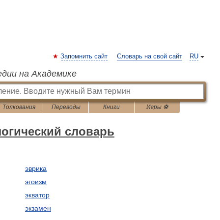
Запомнить сайт
Словарь на свой сайт
RU
едии на Академике
Толкования
Переводы
Книги
Игры ⚽
огический словарь
эврика
эгоизм
экватор
экзамен