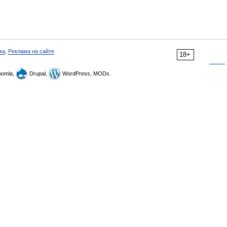
ка
,
Реклама на сайте
18+
omla,
Drupal,
WordPress, MODx.