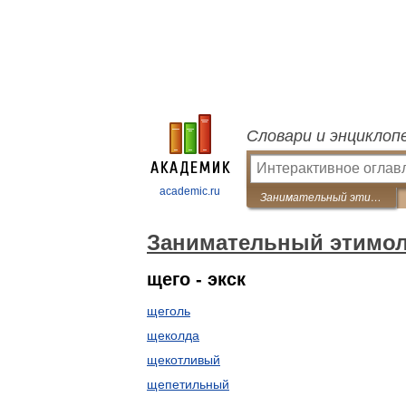
Словари и энциклоп
academic.ru
Занимательный этимологический словарь
Занимательный этимол
щего - экск
щеголь
щеколда
щекотливый
щепетильный