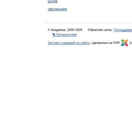
щука
эволюция
© Академик, 2000-2026
Обратная связь:
Техподдерж
👣 Путешествия
Экспорт словарей на сайты
, сделанные на PHP,
Jo